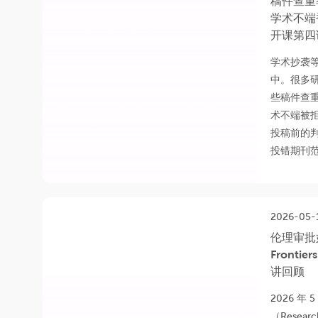
稿件查重
学术不端
开课第四
学术抄袭
中。很多
些稿件查
术不端被
投稿前的
投错期刊范
2026-05-
伦理审批
Front
讲回顾
2026 年 5
（Resear