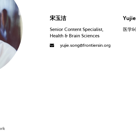
宋玉洁
Yuji
Senior Content Specialist,
医学&
Health & Brain Sciences
yujie.song@frontiersin.org
rk