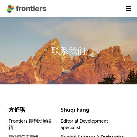
首页
期刊列表
联系我们
前沿专刊
精选潜力期刊
科研诚信
出版费用
加入我们
English
方舒琪
Shuqi Fang
提交稿件
Frontiers 期刊发展编
Editorial Development
辑
Specialist