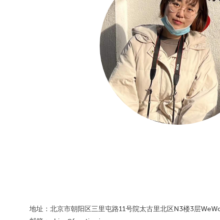
地址：北京市朝阳区三里屯路11号院太古里北区N3楼3层WeWo