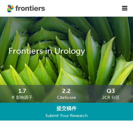
首页
期刊列表
前沿专刊
精选潜力期刊
Frontiers in Urology
科研诚信
出版费用
加入我们
1.7
2.2
Q3
IF 影响因子
CiteScore
JCR 分区
English
提交稿件
提交稿件
Submit Your Research