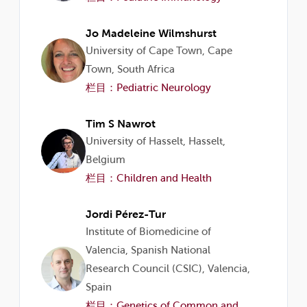
Jo Madeleine Wilmshurst
University of Cape Town, Cape
Town, South Africa
栏目：Pediatric Neurology
Tim S Nawrot
University of Hasselt, Hasselt,
Belgium
栏目：Children and Health
Jordi Pérez-Tur
Institute of Biomedicine of
Valencia, Spanish National
Research Council (CSIC), Valencia,
Spain
栏目：Genetics of Common and