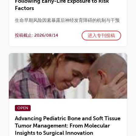
Following Early-Life Exposure to Risk
Factors
生命早期风险因素暴露后神经发育障碍的机制与干预
进入专刊投稿
投稿截止: 2026/08/14
OPEN
Advancing Pediatric Bone and Soft Tissue
Tumor Management: From Molecular
Insights to Surgical Innovation