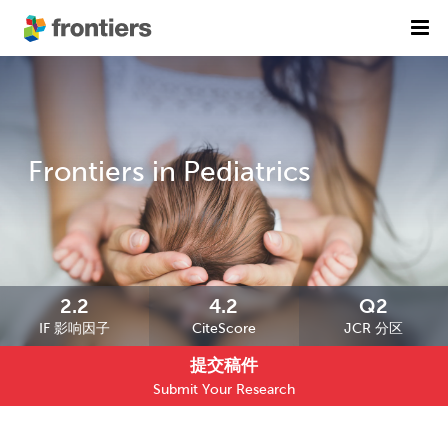
首页
期刊列表
前沿专刊
精选潜力期刊
Frontiers in Pediatrics
科研诚信
出版费用
加入我们
2.2
4.2
Q2
IF 影响因子
CiteScore
JCR 分区
English
提交稿件
提交稿件
Submit Your Research