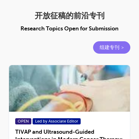
开放征稿的前沿专刊
Research Topics Open for Submission
组建专刊
OPEN
Led by Associate Editor
TIVAP and Ultrasound-Guided