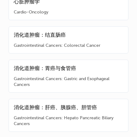
心脏肿瘤学
Cardio-Oncology
消化道肿瘤：结直肠癌
Gastrointestinal Cancers: Colorectal Cancer
消化道肿瘤：胃癌与食管癌
Gastrointestinal Cancers: Gastric and Esophageal
Cancers
消化道肿瘤：肝癌、胰腺癌、胆管癌
Gastrointestinal Cancers: Hepato Pancreatic Biliary
Cancers