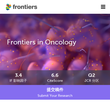
首页
期刊列表
前沿专刊
精选潜力期刊
Frontiers in Oncology
科研诚信
出版费用
加入我们
3.4
6.6
Q2
IF 影响因子
CiteScore
JCR 分区
English
提交稿件
提交稿件
Submit Your Research