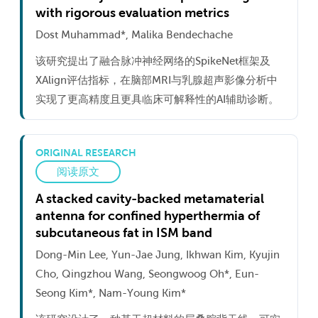
with rigorous evaluation metrics
Dost Muhammad*, Malika Bendechache
该研究提出了融合脉冲神经网络的SpikeNet框架及
XAlign评估指标，在脑部MRI与乳腺超声影像分析中
实现了更高精度且更具临床可解释性的AI辅助诊断。
ORIGINAL RESEARCH
阅读原文
A stacked cavity-backed metamaterial
antenna for confined hyperthermia of
subcutaneous fat in ISM band
Dong-Min Lee, Yun-Jae Jung, Ikhwan Kim, Kyujin
Cho, Qingzhou Wang, Seongwoog Oh*, Eun-
Seong Kim*, Nam-Young Kim*