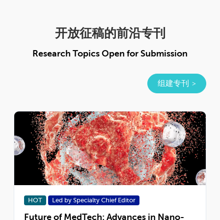
开放征稿的前沿专刊
Research Topics Open for Submission
组建专刊
HOT
Led by Specialty Chief Editor
Future of MedTech: Advances in Nano-