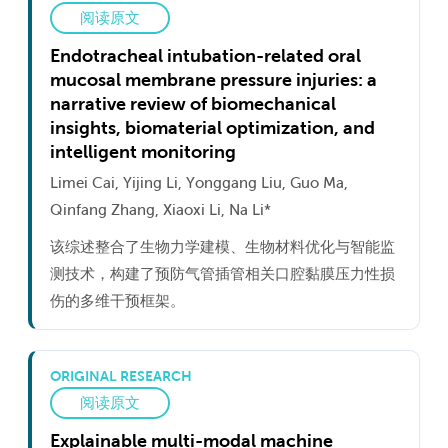
阅读原文
Endotracheal intubation-related oral
mucosal membrane pressure injuries: a
narrative review of biomechanical
insights, biomaterial optimization, and
intelligent monitoring
Limei Cai, Yijing Li, Yonggang Liu, Guo Ma,
Qinfang Zhang, Xiaoxi Li, Na Li*
该综述整合了生物力学建模、生物材料优化与智能监
测技术，构建了预防气管插管相关口腔黏膜压力性损
伤的多维干预框架。
ORIGINAL RESEARCH
阅读原文
Explainable multi-modal machine