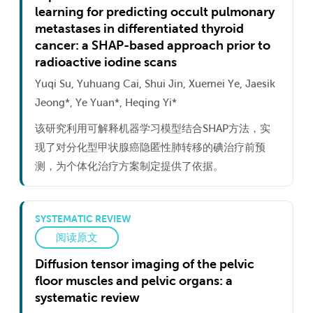
learning for predicting occult pulmonary
metastases in differentiated thyroid
cancer: a SHAP-based approach prior to
radioactive iodine scans
Yuqi Su, Yuhuang Cai, Shui Jin, Xuemei Ye, Jaesik
Jeong*, Ye Yuan*, Heqing Yi*
该研究利用可解释机器学习模型结合SHAP方法，实
现了对分化型甲状腺癌隐匿性肺转移的碘治疗前预
测，为个体化治疗方案制定提供了依据。
SYSTEMATIC REVIEW
阅读原文
Diffusion tensor imaging of the pelvic
floor muscles and pelvic organs: a
systematic review