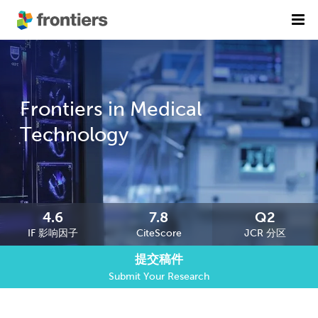
首页
期刊列表
Frontiers in Medical
前沿专刊
精选潜力期刊
Technology
科研诚信
出版费用
加入我们
4.6
7.8
Q2
IF 影响因子
CiteScore
JCR 分区
English
提交稿件
提交稿件
Submit Your Research