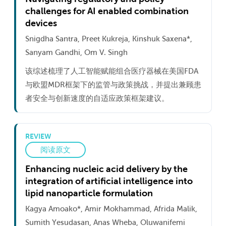
challenges for AI enabled combination
devices
Snigdha Santra, Preet Kukreja, Kinshuk Saxena*,
Sanyam Gandhi, Om V. Singh
该综述梳理了人工智能赋能组合医疗器械在美国FDA
与欧盟MDR框架下的监管与政策挑战，并提出兼顾患
者安全与创新速度的自适应政策框架建议。
REVIEW
阅读原文
Enhancing nucleic acid delivery by the
integration of artificial intelligence into
lipid nanoparticle formulation
Kagya Amoako*, Amir Mokhammad, Afrida Malik,
Sumith Yesudasan, Anas Wheba, Oluwanifemi