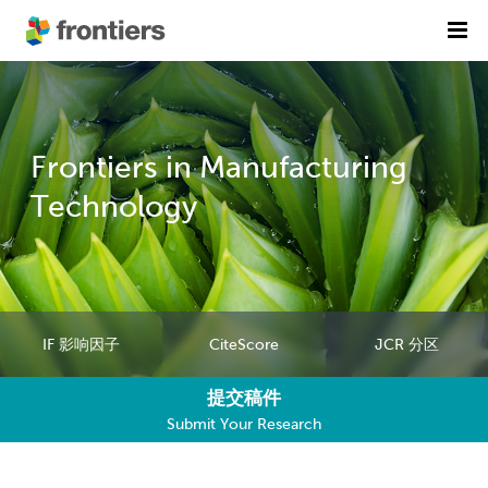
首页
期刊列表
Frontiers in Manufacturing
前沿专刊
精选潜力期刊
Technology
科研诚信
出版费用
加入我们
IF 影响因子
CiteScore
JCR 分区
English
提交稿件
提交稿件
Submit Your Research