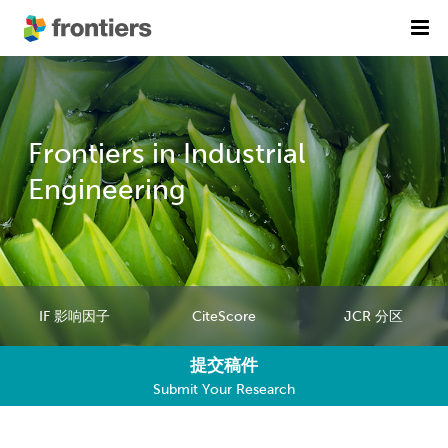
首页
期刊列表
Frontiers in Industrial
前沿专刊
精选潜力期刊
Engineering
科研诚信
出版费用
加入我们
IF 影响因子
CiteScore
JCR 分区
English
提交稿件
提交稿件
Submit Your Research