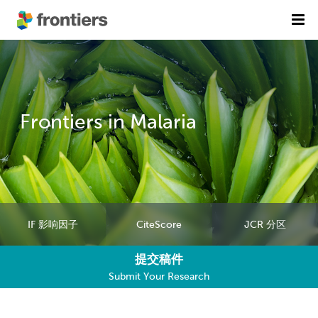
首页
期刊列表
前沿专刊
精选潜力期刊
Frontiers in Malaria
科研诚信
出版费用
加入我们
IF 影响因子
CiteScore
JCR 分区
English
提交稿件
提交稿件
Submit Your Research