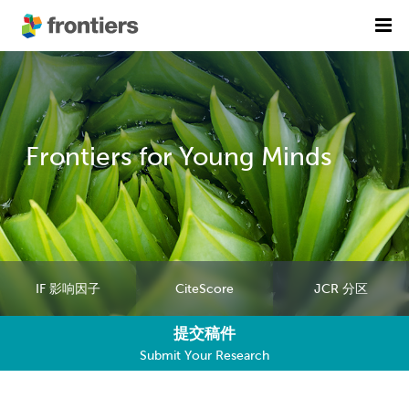
首页
期刊列表
前沿专刊
精选潜力期刊
Frontiers for Young Minds
科研诚信
出版费用
加入我们
IF 影响因子
CiteScore
JCR 分区
English
提交稿件
提交稿件
Submit Your Research