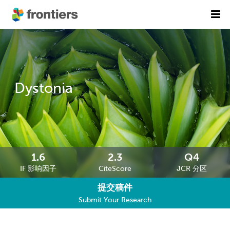
首页
期刊列表
前沿专刊
精选潜力期刊
Dystonia
科研诚信
出版费用
加入我们
1.6
2.3
Q4
IF 影响因子
CiteScore
JCR 分区
English
提交稿件
提交稿件
Submit Your Research