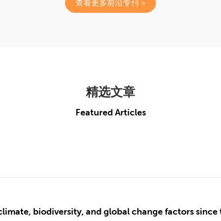
查看更多前沿专刊
精选文章
Featured Articles
: climate, biodiversity, and global change factors sinc