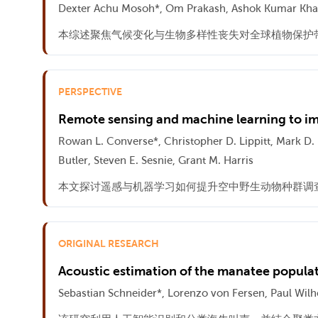
Dexter Achu Mosoh*, Om Prakash, Ashok Kumar Kha
本综述聚焦气候变化与生物多样性丧失对全球植物保护带来的挑
PERSPECTIVE
Remote sensing and machine learning to imp
Rowan L. Converse*, Christopher D. Lippitt, Mark D.
Butler, Steven E. Sesnie, Grant M. Harris
本文探讨遥感与机器学习如何提升空中野生动物种群调
ORIGINAL RESEARCH
Acoustic estimation of the manatee populatio
Sebastian Schneider*, Lorenzo von Fersen, Paul Wil