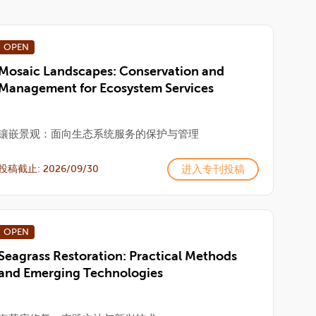
OPEN
Mosaic Landscapes: Conservation and
Management for Ecosystem Services
镶嵌景观：面向生态系统服务的保护与管理
进入专刊投稿
投稿截止: 2026/09/30
OPEN
Seagrass Restoration: Practical Methods
and Emerging Technologies