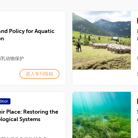
nd Policy for Aquatic
on
哺乳动物保护
进入专刊投稿
ditor
ir Place: Restoring the
logical Systems