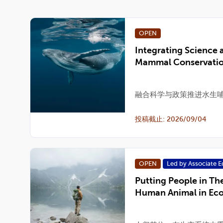
OPEN
Integrating Science a
Mammal Conservati
融合科学与政策推进水生
投稿截止: 2026/09/04
OPEN
Led by Associate E
Putting People in The
Human Animal in Eco