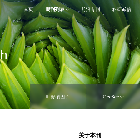
首页
期刊列表
前沿专刊
科研诚信
精选潜力期刊
th
IF 影响因子
CiteScore
关于本刊