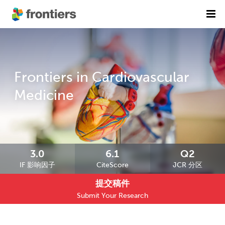
首页
期刊列表
Frontiers in Cardiovascular
前沿专刊
精选潜力期刊
Medicine
科研诚信
出版费用
加入我们
3.0
6.1
Q2
IF 影响因子
CiteScore
JCR 分区
English
提交稿件
提交稿件
Submit Your Research