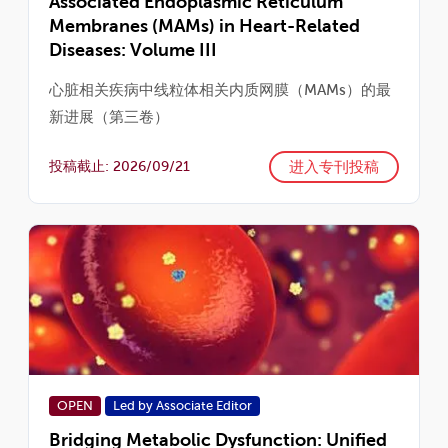
Associated Endoplasmic Reticulum
Membranes (MAMs) in Heart-Related
Diseases: Volume III
心脏相关疾病中线粒体相关内质网膜（MAMs）的最
新进展（第三卷）
进入专刊投稿
投稿截止: 2026/09/21
OPEN
Led by Associate Editor
Bridging Metabolic Dysfunction: Unified