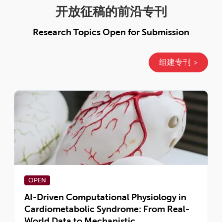
开放征稿的前沿专刊
Research Topics Open for Submission
组建专刊
OPEN
AI-Driven Computational Physiology in
Cardiometabolic Syndrome: From Real-
World Data to Mechanistic