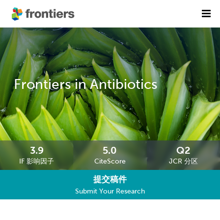
首页
期刊列表
前沿专刊
精选潜力期刊
Frontiers in Antibiotics
科研诚信
出版费用
加入我们
3.9
5.0
Q2
IF 影响因子
CiteScore
JCR 分区
English
提交稿件
提交稿件
Submit Your Research