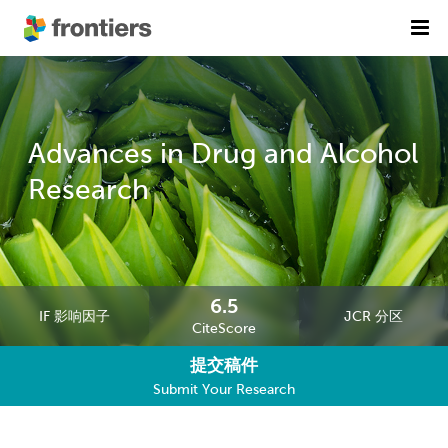
首页
期刊列表
Advances in Drug and Alcohol
前沿专刊
精选潜力期刊
Research
科研诚信
出版费用
加入我们
6.5
IF 影响因子
JCR 分区
CiteScore
English
提交稿件
提交稿件
Submit Your Research