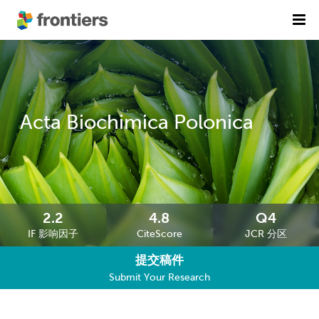
首页
期刊列表
前沿专刊
精选潜力期刊
Acta Biochimica Polonica
科研诚信
出版费用
加入我们
2.2
4.8
Q4
IF 影响因子
CiteScore
JCR 分区
English
提交稿件
提交稿件
Submit Your Research