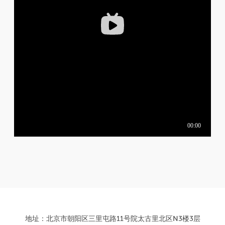
地址：北京市朝阳区三里屯路11号院太古里北区N3楼3层