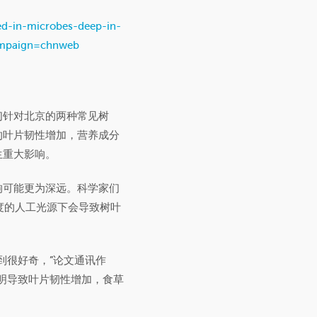
ed-in-microbes-deep-in-
ampaign=chnweb
们针对北京的两种常见树
的叶片韧性增加，营养成分
生重大影响。
响可能更为深远。科学家们
在高强度的人工光源下会导致树叶
到很好奇，”论文通讯作
明导致叶片韧性增加，食草