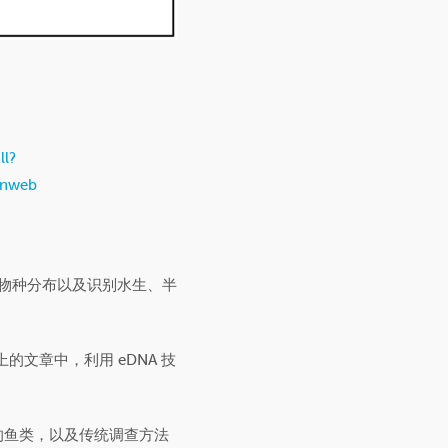
ll?
hnweb
性、物种分布以及识别水生、半
4.0）上的文章中，利用 eDNA 技
的鱼类，以及传统调查方法