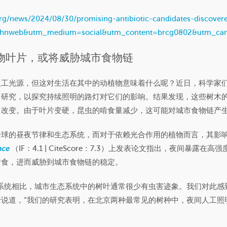
.org/news/2024/08/30/promising-antibiotic-candidates-discover
e=chnweb&utm_medium=social&utm_content=brcg0802&utm_c
物叶片，或将威胁城市食物链
人工光源，但这对生活在其中的动植物意味着什么呢？近日，科学家
了研究，以探究持续照明的路灯对它们的影响。结果发现，这些树木
了改变。由于叶片变硬，昆虫的啃食量减少，这可能对城市食物链产
全球的昼夜节律和生态系统，而对于依赖光合作用的植物而言，其影
nce
（IF：4.1 | CiteScore：7.3）上发表论文指出，夜间暴露
啃食，进而威胁到城市食物链的稳定。
系统相比，城市生态系统中的树叶通常很少有虫害迹象。我们对此感
说道，“我们的研究表明，在北京两种最常见的树种中，夜间人工照