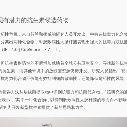
现有潜力的抗生素候选药物
耐药性危机，来自芬兰和挪威的研究人员开发出一种筛选抗毒力化合
中分离出两种化合物，对肠致病性大肠杆菌表现出强大的抗毒力或抗
（IF：4.0 | CiteScore：7.7）上。
，但抗生素耐药性的不断增加威胁着全球公共卫生安全。寻找新的抗
% 的抗生素，而其他环境中的放线菌资源仍待开发。研究人员指出，
类抗毒力化合物不仅能有效抑制细菌致病性，还能降低耐药性的风险
的筛选方法从放线菌提取物中识别抗毒力和抗菌代谢物，” 该研究的
mela 博士表示，“其中一种化合物可以抑制肠致病性大肠杆菌的毒力而不
项研究为开发新型抗生素提供了新的思路和方向。