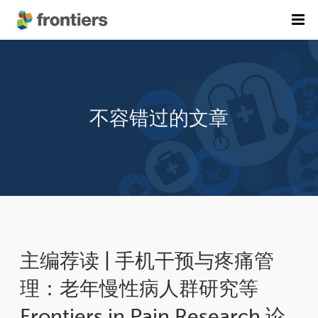
首页
期刊列表
不容错过的文章
前沿专刊
精选潜力期刊
科研诚信
出版费用
加入我们
English
主编荐读 | 手机干预与疼痛管
提交稿件
理：老年慢性病人群研究等
Frontiers in Pain Research 论