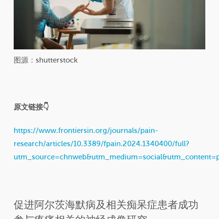
图源：shutterstock
原文链接👇
https://www.frontiersin.org/journals/pain-
research/articles/10.3389/fpain.2024.1340400/full?
utm_source=chnweb&utm_medium=social&utm_content=
促进阿尔茨海默病及相关痴呆症患者成功