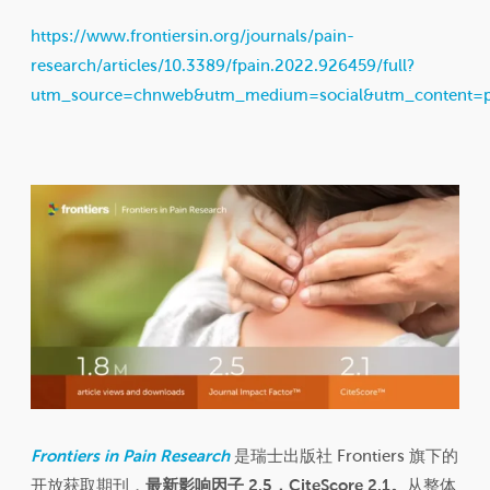
https://www.frontiersin.org/journals/pain-
research/articles/10.3389/fpain.2022.926459/full?
utm_source=chnweb&utm_medium=social&utm_content=
Frontiers in Pain Research
是瑞士出版社 Frontiers 旗下的
开放获取期刊，
最新影响因子 2.5，CiteScore 2.1。
从整体