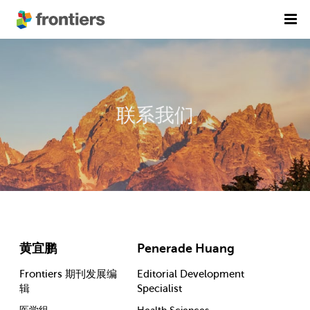
首页
期刊列表
联系我们
前沿专刊
精选潜力期刊
科研诚信
出版费用
加入我们
English
黄宜鹏
Penerade Huang
提交稿件
Frontiers 期刊发展编
Editorial Development
辑
Specialist